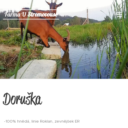
Farma U
Stromovouse
Doruška
-100% hnědá, linie Roklan, zevnějšek ER