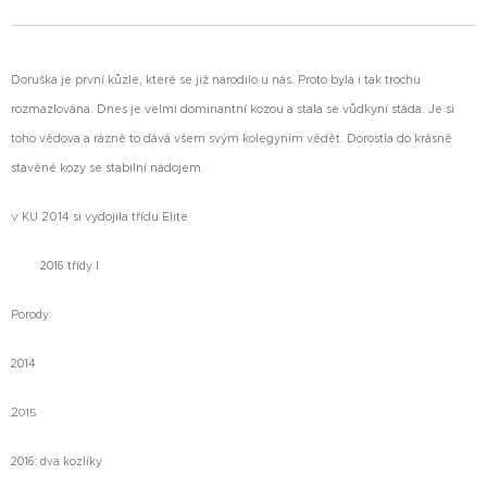
Doruška je první kůzle, které se již narodilo u nás. Proto byla i tak trochu
rozmazlována. Dnes je velmi dominantní kozou a stala se vůdkyní stáda. Je si
toho vědova a rázně to dává všem svým kolegyním vědět.
Dorostla do krásně
stavěné kozy se stabilní nádojem.
KU 2014 si vydojila třídu Elite
V
2016 třídy I
Porody:
2014
2
015
2016: dva kozlíky