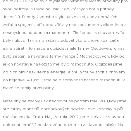
do roku 2011. Silná byla myšlenka vyrábět si vlastní produkty pro
svou potřebu a trvale se usídlit do krásných hor a přírody
Jeseníků. Priority životního stylu na vesnici, chov domácích
zvířat a spojení s přírodou vítězily nad konzumem velkoměsta a
nesmyslnou honbou za mamonem. Zkušenosti s chovem zvířat
byly nulové, tak jsme začali studovat vše o chovu koz, začali
jsme sbírat informace a objíždět malé farmy. Osudové pro nás
bylo setkání a návštěva farmy manželů Macháčkových, kdy po
jejich návštěvě na kozí farmě bylo rozhodnuto. Odjížděli jsme
od nich plni neskutečné energie, elánu a touhy začít s chovem
co nejdříve. A ujistili jsme se o správnosti našeho rozhodnutí. V
hlavě se rodily první plány...
Naše sny se začaly uskutečňovat na podzim roku 2011,kdy jsme
si z farmy manželů Macháčkových odváželi dvě kozenky a půl
ročního kozlíka Emila. Na jaře roku 2012 jsme začali se stavbou
oplocení téměř 2 hektarového pozemku a stavbou salaše. Na