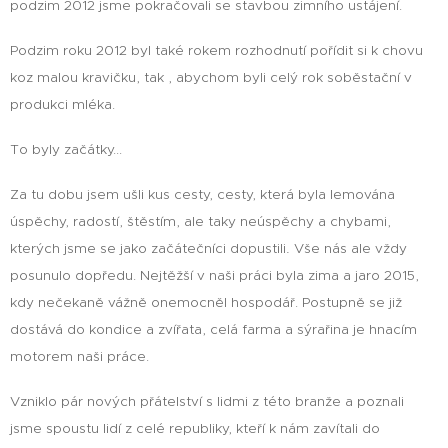
podzim 2012 jsme pokračovali se stavbou zimního ustájení.
Podzim roku 2012 byl také rokem rozhodnutí pořídit si k chovu
koz malou kravičku, tak , abychom byli celý rok soběstační v
produkci mléka.
To byly začátky...
Za tu dobu jsem ušli kus cesty, cesty, která byla lemována
úspěchy, radostí, štěstím, ale taky neúspěchy a chybami,
.
kterých jsme se jako začátečníci dopustili
Vše nás ale vždy
posunulo dopředu. Nejtěžší v naši práci byla zima a jaro 2015,
kdy nečekaně vážně onemocněl hospodář. Postupně se již
dostává do kondice a zvířata, celá farma a sýrařina je hnacím
motorem naši práce.
Vzniklo pár nových přátelství s lidmi z této branže a poznali
jsme spoustu lidí z celé republiky, kteří k nám zavítali do