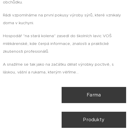
obchůdku.
Rádi vzpomínáme na první pokusy výroby sýrů, které vznikaly
doma v kuchyni.
Hospodář "na stará kolena" zasedl do školních lavic VOŠ
mlékárenské, kde čerpá informace, znalosti a praktické
zkušenosti profesionálů.
A snažíme se tak jako na začátku dělat výrobky poctivě, s
láskou, vášní a rukama, kterým věříme...
Farma
Produkty