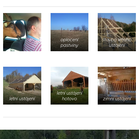
oplocení
stavba letního
pastviny
ustájení
letní ustájení
letní ustájení
hotovo
zimní ustájení