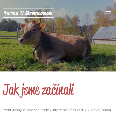
Farma U
Stromovouse
Jak jsme začínali
První úvahy o založení farmy, které se nám rodily v hlavě, sahají